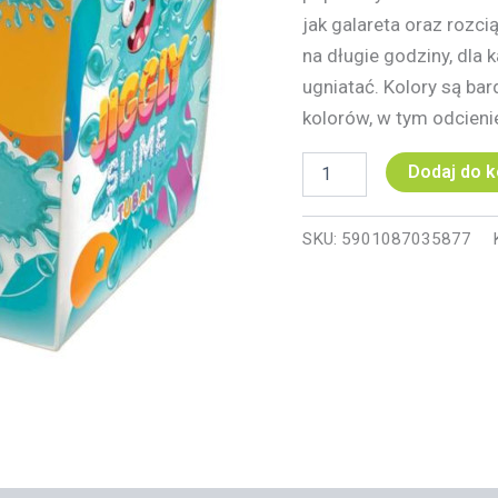
jak galareta oraz rozc
na długie godziny, dla 
ugniatać. Kolory są ba
kolorów, w tym odcieni
Dodaj do 
SKU:
5901087035877