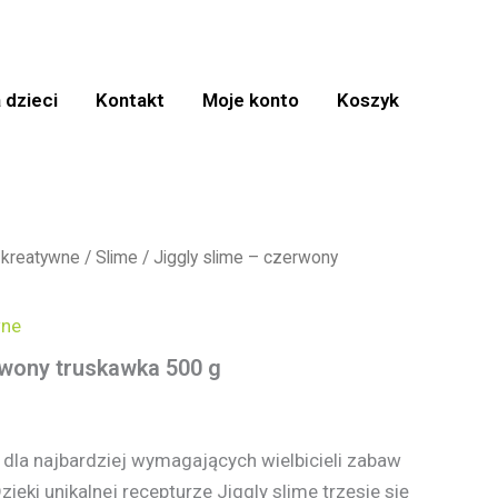
 dzieci
Kontakt
Moje konto
Koszyk
 kreatywne
/
Slime
/ Jiggly slime – czerwony
wne
rwony truskawka 500 g
dla najbardziej wymagających wielbicieli zabaw
ięki unikalnej recepturze Jiggly slime trzęsie się