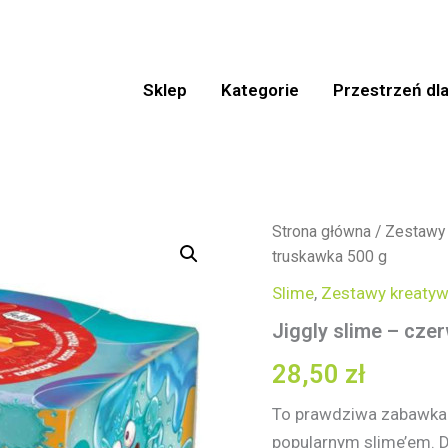
Sklep
Kategorie
Przestrzeń dla
ilość
Strona główna
/
Zestawy
Jiggly
truskawka 500 g
slime
-
Slime
,
Zestawy kreaty
czerwony
Jiggly slime – cze
truskawka
500
28,50
zł
g
To prawdziwa zabawka 
popularnym slime’em. Dz