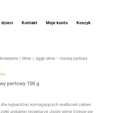
 dzieci
Kontakt
Moje konto
Koszyk
 kreatywne
/
Slime
/ Jiggly slime – różowy perłowy
wne
owy perłowy 100 g
dla najbardziej wymagających wielbicieli zabaw
ięki unikalnej recepturze Jiggly slime trzęsie się