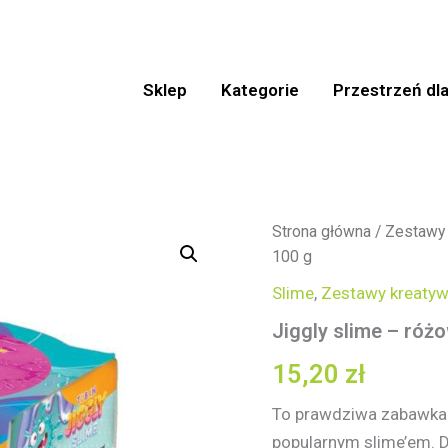
Sklep
Kategorie
Przestrzeń dla
ilość
Strona główna
/
Zestawy
Jiggly
100 g
slime
-
Slime
,
Zestawy kreaty
różowy
Jiggly slime – róż
perłowy
100
15,20
zł
g
To prawdziwa zabawka 
popularnym slime’em. Dz