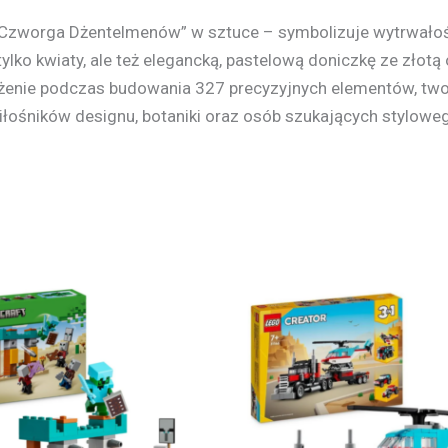
 „Czworga Dżentelmenów” w sztuce – symbolizuje wytrwałoś
ylko kwiaty, ale też elegancką, pastelową doniczkę ze zło
żenie podczas budowania 327 precyzyjnych elementów, two
łośników designu, botaniki oraz osób szukających styloweg