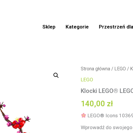
Sklep
Kategorie
Przestrzeń dla
ilość
Strona główna
/
LEGO
/ K
Klocki
LEGO
LEGO®
LEGO
Klocki LEGO® LEGO
Icons
10369
140,00
zł
Kwiat
śliwy
LEGO® Icons 10369 K
Wprowadź do swojego wn