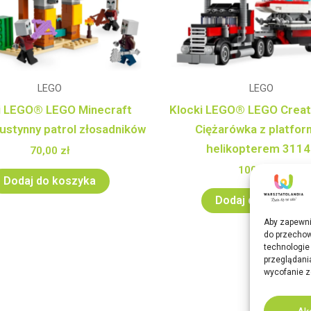
LEGO
LEGO
i LEGO® LEGO Minecraft
Klocki LEGO® LEGO Creat
ustynny patrol złosadników
Ciężarówka z platfor
helikopterem 3114
70,00
zł
100,00
zł
Dodaj do koszyka
Dodaj do koszyka
Aby zapewnić
do przechow
technologie
przeglądania
wycofanie z