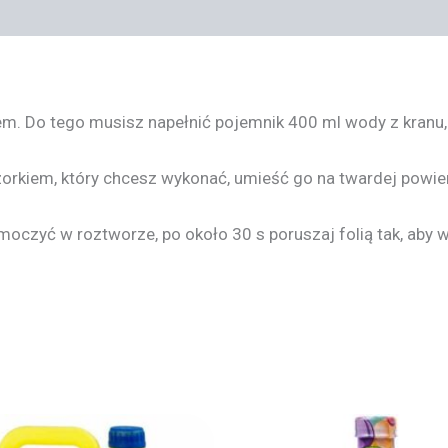
em. Do tego musisz napełnić pojemnik 400 ml wody z kranu
e wzorkiem, który chcesz wykonać, umieść go na twardej powi
czyć w roztworze, po około 30 s poruszaj folią tak, aby wzó