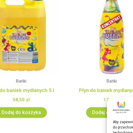
Bańki
Bańki
 do baniek mydlanych 5 l
Płyn do baniek mydlanyc
58,50
zł
17,50
zł
Dodaj do koszyka
Dodaj do koszyka
Aby zapewnić
do przechow
technologie