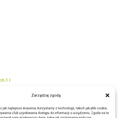
h 1 l
Zarządzaj zgodą
 jak najlepsze wrażenia, korzystamy z technologii, takich jak pliki cookie,
ywania i/lub uzyskiwania dostępu do informacji o urządzeniu. Zgoda na te
 pozwoli nam przetwarzać dane, takie jak zachowanie podczas