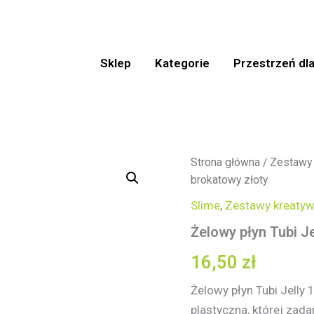
Sklep
Kategorie
Przestrzeń dla
ilość
Strona główna
/
Zestawy
Żelowy
brokatowy złoty
płyn
Tubi
Slime
,
Zestawy kreaty
Jelly
Żelowy płyn Tubi Je
150
ml
16,50
zł
–
brokatowy
złoty
Żelowy płyn Tubi Jelly
plastyczna, której zad