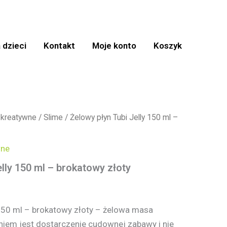
 dzieci
Kontakt
Moje konto
Koszyk
 kreatywne
/
Slime
/ Żelowy płyn Tubi Jelly 150 ml –
wne
lly 150 ml – brokatowy złoty
 150 ml – brokatowy złoty – żelowa masa
aniem jest dostarczenie cudownej zabawy i nie