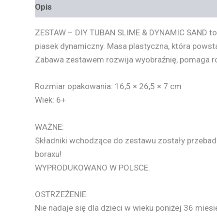
Opis
Informacje dodatkowe
ZESTAW
–
DIY
TUBAN
SLIME
&
DYNAMIC
SAND
to
piasek dynamiczny. Masa plastyczna, która powst
Zabawa zestawem rozwija wyobraźnię, pomaga roz
Rozmiar opakowania: 16,5 × 26,5 × 7 cm
Wiek: 6+
WAŻNE
:
Składniki wchodzące do zestawu zostały przebadan
boraxu!
WYPRODUKOWANO
W
POLSCE
.
OSTRZEŻENIE
:
Nie nadaje się dla dzieci w wieku poniżej 36 miesi