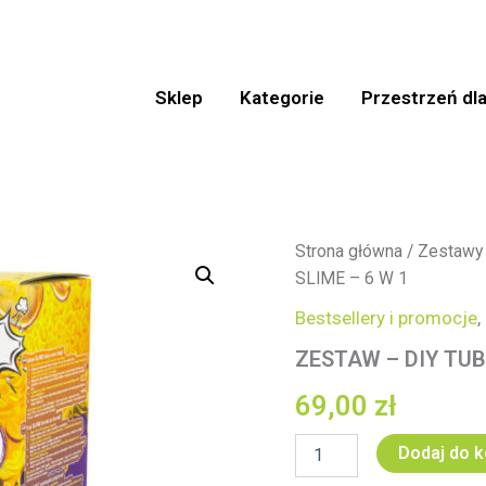
Sklep
Kategorie
Przestrzeń dla
ilość
Strona główna
/
Zestawy
ZESTAW
SLIME – 6 W 1
–
DIY
Bestsellery i promocje
,
TUBAN
ZESTAW – DIY TUB
SENSORY
SLIME
69,00
zł
–
6
W
Dodaj do 
1