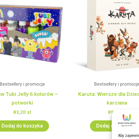
Bestsellery i promocje
Bestsellery i promocj
w Tubi Jelly 6 kolorów –
Karuta: Wiersze dla Dziec
potworki
karciana
83,20
zł
89,99
zł
Dodaj do koszyka
Dodaj do koszyka
Aby zapewnić