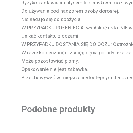
Ryzyko zadławienia płynem lub piaskiem możliwym
Do używania pod nadzorem osoby dorosłej.
Nie nadaje się do spożycia.
W
PRZYPADKU
POŁKNIĘCIA
: wypłukać usta.
NIE
w
Unikać kontaktu z oczami.
W
PRZYPADKU
DOSTANIA
SIĘ
DO
OCZU
: Ostrożn
W razie konieczności zasięgnięcia porady lekarza 
Może pozostawiać plamy.
Opakowanie nie jest zabawką.
Przechowywać w miejscu niedostępnym dla dzieci 
Podobne produkty