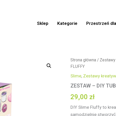
Sklep
Kategorie
Przestrzeń dla
ilość
Strona główna
/
Zestawy
ZESTAW
FLUFFY
–
DIY
Slime
,
Zestawy kreaty
TUBAN
ZESTAW – DIY TUB
SLIME
–
29,00
zł
FLUFFY
DIY
Slime Fluffy to kre
samodzielnie stworzyć 