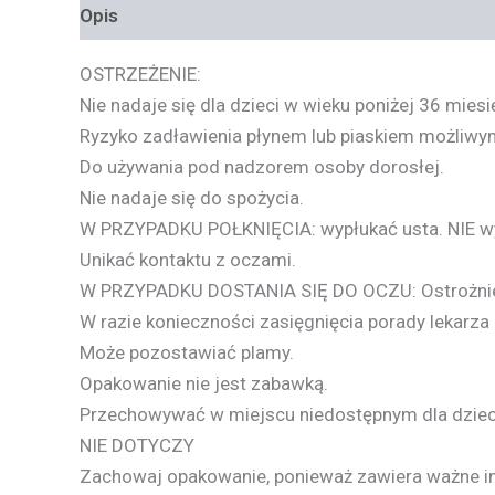
Opis
Informacje dodatkowe
OSTRZEŻENIE
:
Nie nadaje się dla dzieci w wieku poniżej 36 miesi
Ryzyko zadławienia płynem lub piaskiem możliwym
Do używania pod nadzorem osoby dorosłej.
Nie nadaje się do spożycia.
W
PRZYPADKU
POŁKNIĘCIA
: wypłukać usta.
NIE
w
Unikać kontaktu z oczami.
W
PRZYPADKU
DOSTANIA
SIĘ
DO
OCZU
: Ostrożn
W razie konieczności zasięgnięcia porady lekarza 
Może pozostawiać plamy.
Opakowanie nie jest zabawką.
Przechowywać w miejscu niedostępnym dla dzieci 
NIE
DOTYCZY
Zachowaj opakowanie, ponieważ zawiera ważne i