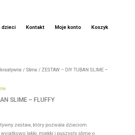
 dzieci
Kontakt
Moje konto
Koszyk
 kreatywne
/
Slime
/ ZESTAW – DIY TUBAN SLIME –
wne
AN SLIME – FLUFFY
atywny zestaw, który pozwala dzieciom
wyjątkowo lekki, miękki i puszysty slime o