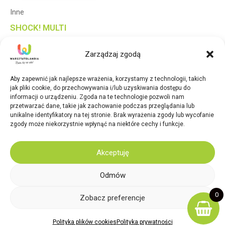
Inne
SHOCK! MULTI
SENSORYCZNY PIANKO-
Zarządzaj zgodą
ŻEL 200 ml–JABŁKO
30,20
zł
Aby zapewnić jak najlepsze wrażenia, korzystamy z technologii, takich
jak pliki cookie, do przechowywania i/lub uzyskiwania dostępu do
Dodaj do koszyka
informacji o urządzeniu. Zgoda na te technologie pozwoli nam
przetwarzać dane, takie jak zachowanie podczas przeglądania lub
unikalne identyfikatory na tej stronie. Brak wyrażenia zgody lub wycofanie
zgody może niekorzystnie wpłynąć na niektóre cechy i funkcje.
2026 Warsztatolandia. Design:
Elegato Studio
Akceptuję
Sklep
Odmów
Warsztatolandia
Regulamin
0
Zobacz preferencje
Polityka prywatności
Polityka plików cookies (EU)
Polityka plików cookies
Polityka prywatności