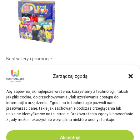
Bestsellery i promocje
Zestaw tubi jelly 3 kolory
Zarządzaj zgodą
POTWORKI
52,00
zł
Aby zapewnić jak najlepsze wrażenia, korzystamy z technologii, takich
jak pliki cookie, do przechowywania i/lub uzyskiwania dostępu do
Dodaj do koszyka
informacji o urządzeniu. Zgoda na te technologie pozwoli nam
przetwarzać dane, takie jak zachowanie podczas przeglądania lub
unikalne identyfikatory na tej stronie. Brak wyrażenia zgody lub wycofanie
zgody może niekorzystnie wpłynąć na niektóre cechy i funkcje.
2026 Warsztatolandia. Design:
Elegato Studio
Akceptuję