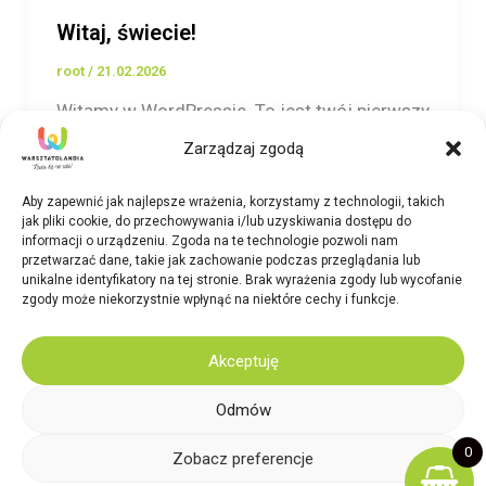
Witaj, świecie!
root
/
21.02.2026
Witamy w WordPressie. To jest twój pierwszy
wpis. Edytuj go lub usuń, a następnie zacznij
Zarządzaj zgodą
pisać!
Aby zapewnić jak najlepsze wrażenia, korzystamy z technologii, takich
jak pliki cookie, do przechowywania i/lub uzyskiwania dostępu do
informacji o urządzeniu. Zgoda na te technologie pozwoli nam
przetwarzać dane, takie jak zachowanie podczas przeglądania lub
unikalne identyfikatory na tej stronie. Brak wyrażenia zgody lub wycofanie
zgody może niekorzystnie wpłynąć na niektóre cechy i funkcje.
2026 Warsztatolandia. Design:
Elegato Studio
Akceptuję
Sklep
Odmów
Warsztatolandia
Regulamin
0
Zobacz preferencje
Polityka prywatności