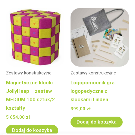
Zestawy konstrukcyjne
Zestawy konstrukcyjne
Magnetyczne klocki
Logopomocnik gra
JollyHeap – zestaw
logopedyczna z
MEDIUM 100 sztuk/2
klockami Linden
kształty
399,00
zł
5 654,00
zł
Dodaj do koszyka
Dodaj do koszyka